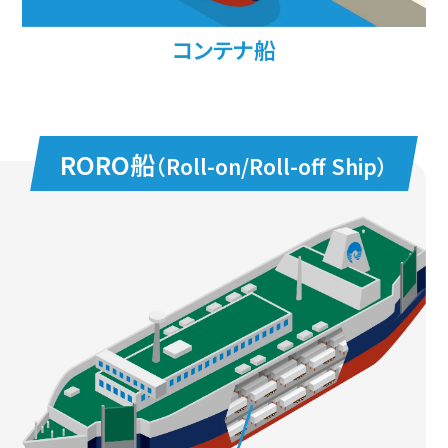
コンテナ船
RORO船
（Roll-on/Roll-oﬀ Ship）