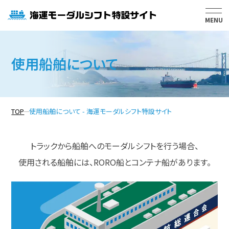
MENU
活用事例集
使用船舶について
問合せ窓口一覧
よくある質問
TOP
使用船舶について - 海運モーダルシフト特設サイト
お知らせ
使用船舶について
トラックから船舶へのモーダルシフトを行う場合、
使用される船舶には、RORO船とコンテナ船があります。